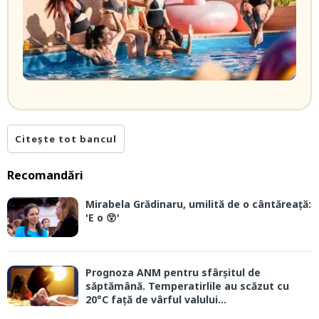
Citește tot bancul
Recomandări
Mirabela Grădinaru, umilită de o cântăreață:
'E o 😲'
Prognoza ANM pentru sfârșitul de
săptămână. Temperatirlile au scăzut cu
20°C față de vârful valului...