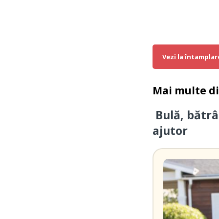
Vezi la întamplar
Mai multe d
Bulă, bătrâ
ajutor