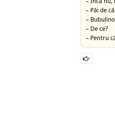
– Încă nu,
– Păi de c
– Bubulino,
– De ce?
– Pentru c
1