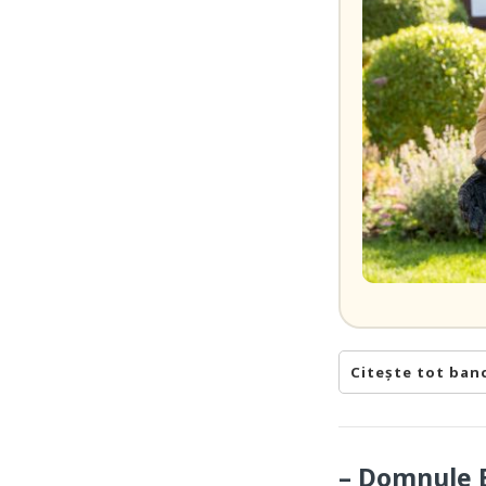
Citește tot ban
– Domnule B