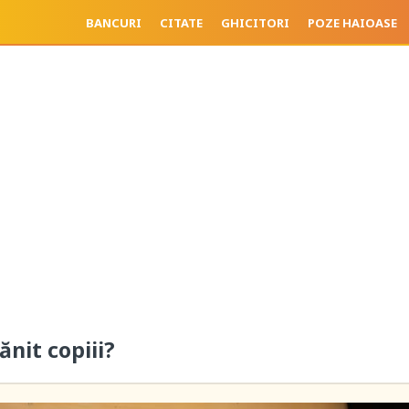
BANCURI
CITATE
GHICITORI
POZE HAIOASE
rănit copiii?