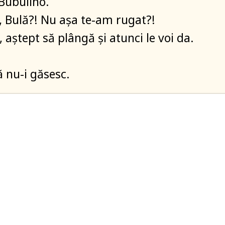
 Bubulino.
ă, Bulă?! Nu așa te-am rugat?!
 aștept să plângă și atunci le voi da.
ă nu-i găsesc.