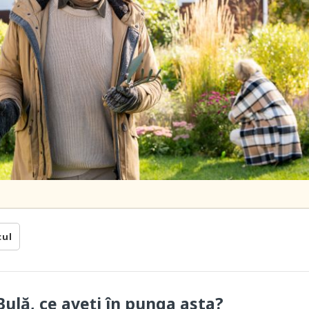
cul
ulă, ce aveți în punga asta?