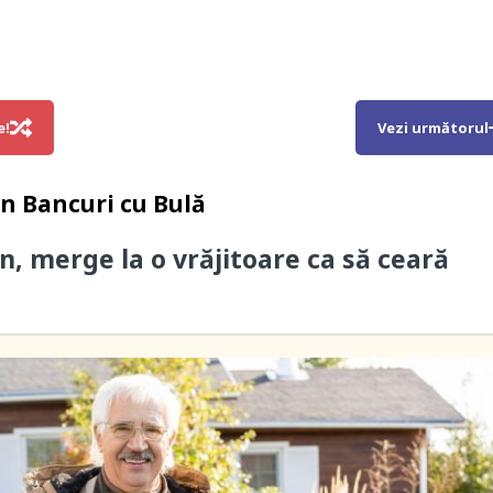
e!
Vezi următorul
in
Bancuri cu Bulă
n, merge la o vrăjitoare ca să ceară