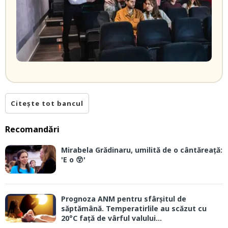
Citește tot bancul
Recomandări
Mirabela Grădinaru, umilită de o cântăreață:
'E o 😲'
Prognoza ANM pentru sfârșitul de
săptămână. Temperatirlile au scăzut cu
20°C față de vârful valului...