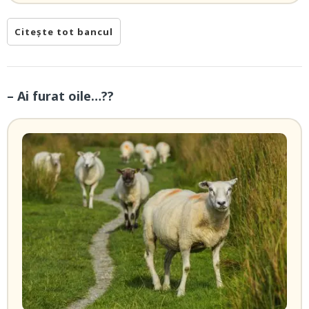
Citește tot bancul
– Ai furat oile…??