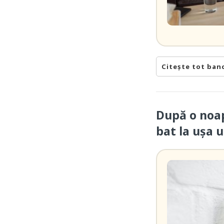
Citește tot ban
După o noap
bat la ușa 