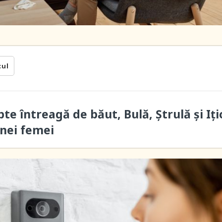
cul
te întreagă de băut, Bulă, Ștrulă și Iți
unei femei