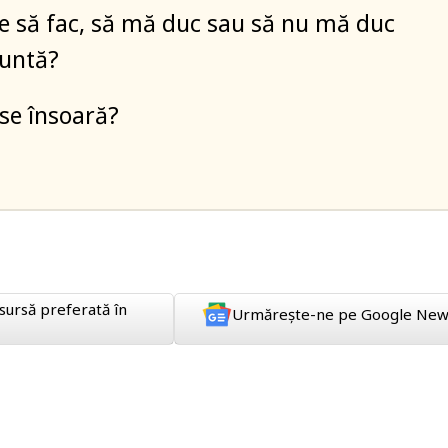
ce să fac, să mă duc sau să nu mă duc
nuntă?
 se însoară?
sursă preferată în
Urmărește-ne pe Google New