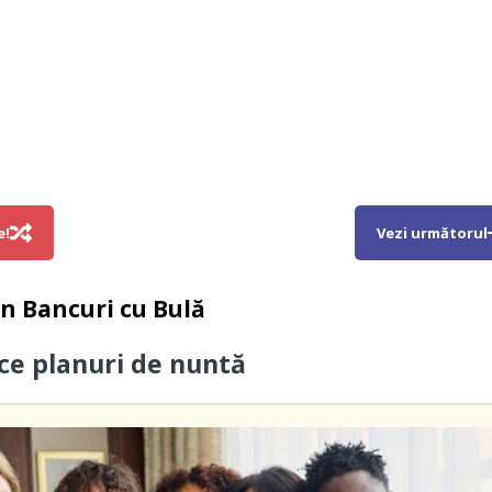
e!
Vezi următorul
in
Bancuri cu Bulă
ce planuri de nuntă