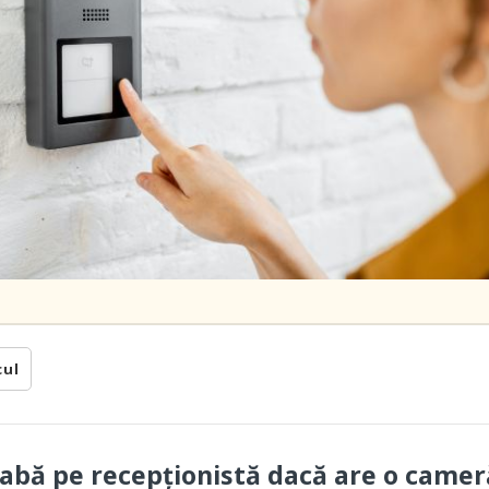
cul
eabă pe recepționistă dacă are o camer