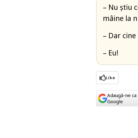
– Nu știu 
mâine la 
– Dar cine
– Eu!
Like
Adaugă-ne ca 
Google