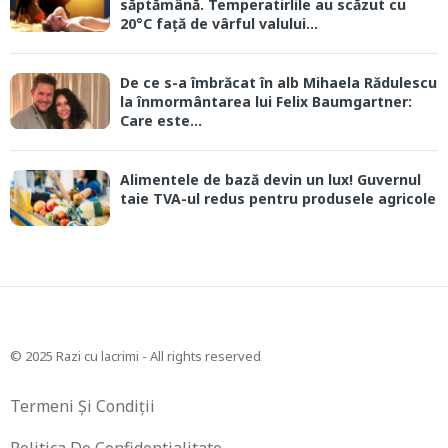
săptămână. Temperatirlile au scăzut cu
20°C față de vârful valului...
De ce s-a îmbrăcat în alb Mihaela Rădulescu
la înmormântarea lui Felix Baumgartner:
Care este...
Alimentele de bază devin un lux! Guvernul
taie TVA-ul redus pentru produsele agricole
© 2025 Razi cu lacrimi - All rights reserved
Termeni Și Condiții
Politica De Confidentialitate