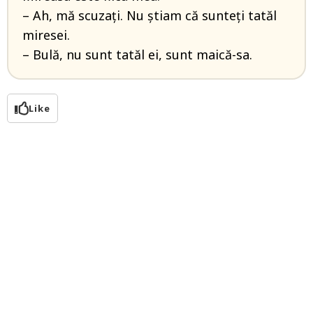
– Ah, mă scuzați. Nu știam că sunteți tatăl
miresei.
– Bulă, nu sunt tatăl ei, sunt maică-sa.
Like