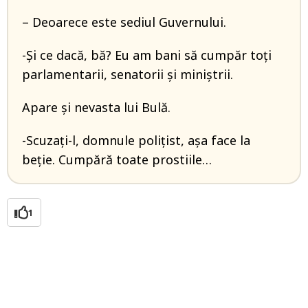
– Deoarece este sediul Guvernului.
-Şi ce dacă, bă? Eu am bani să cumpăr toţi
parlamentarii, senatorii şi miniştrii.
Apare şi nevasta lui Bulă.
-Scuzaţi-l, domnule poliţist, aşa face la
beţie. Cumpără toate prostiile…
1