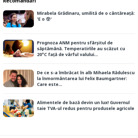
Recomandări
Mirabela Grădinaru, umilită de o cântăreață:
'E o 😲'
Prognoza ANM pentru sfârșitul de
săptămână. Temperatirlile au scăzut cu
20°C față de vârful valului...
De ce s-a îmbrăcat în alb Mihaela Rădulescu
la înmormântarea lui Felix Baumgartner:
Care este...
Alimentele de bază devin un lux! Guvernul
taie TVA-ul redus pentru produsele agricole