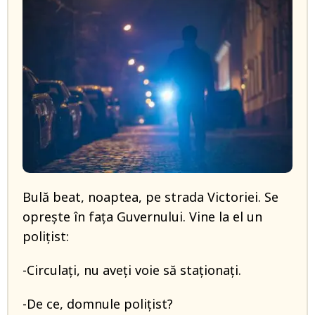
Bulă beat, noaptea, pe strada Victoriei. Se
opreşte în faţa Guvernului. Vine la el un
poliţist:
-Circulaţi, nu aveţi voie să staţionaţi.
-De ce, domnule poliţist?