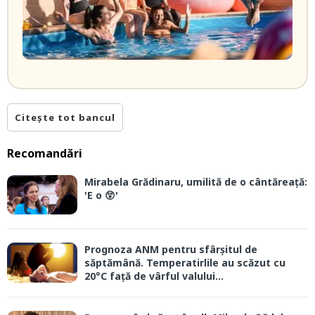
Citește tot bancul
Recomandări
Mirabela Grădinaru, umilită de o cântăreață:
'E o 😲'
Prognoza ANM pentru sfârșitul de
săptămână. Temperatirlile au scăzut cu
20°C față de vârful valului...