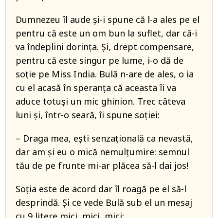
Dumnezeu îl aude şi-i spune că l-a ales pe el
pentru că este un om bun la suflet, dar că-i
va îndeplini dorinţa. Și, drept compensare,
pentru că este singur pe lume, i-o dă de
soţie pe Miss India. Bulă n-are de ales, o ia
cu el acasă în speranţa că aceasta îi va
aduce totuşi un mic ghinion. Trec câteva
luni şi, într-o seară, îi spune soţiei:
– Draga mea, eşti senzațională ca nevastă,
dar am şi eu o mică nemulţumire: semnul
tău de pe frunte mi-ar plăcea să-l dai jos!
Soţia este de acord dar îl roagă pe el să-l
desprindă. Şi ce vede Bulă sub el un mesaj
cu 9 litere mici, mici, mici: