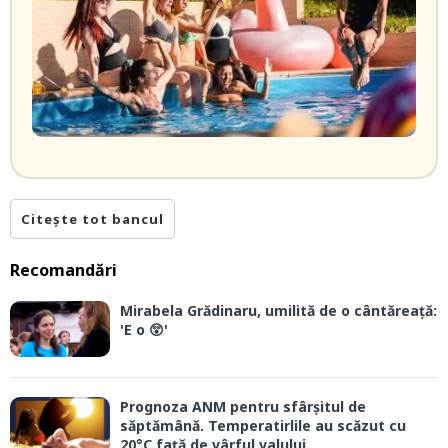
Citește tot bancul
Recomandări
Mirabela Grădinaru, umilită de o cântăreață:
'E o 😲'
Prognoza ANM pentru sfârșitul de
săptămână. Temperatirlile au scăzut cu
20°C față de vârful valului...