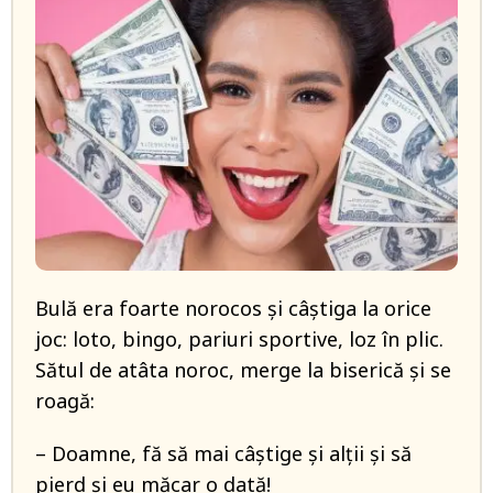
Bulă era foarte norocos şi câştiga la orice
joc: loto, bingo, pariuri sportive, loz în plic.
Sătul de atâta noroc, merge la biserică şi se
roagă:
– Doamne, fă să mai câştige şi alţii şi să
pierd şi eu măcar o dată!