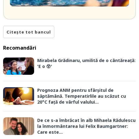
Citește tot bancul
Recomandări
Mirabela Grădinaru, umilită de o cântăreață:
'E o 😲'
Prognoza ANM pentru sfârșitul de
săptămână. Temperatirlile au scăzut cu
20°C față de vârful valului...
De ce s-a îmbrăcat în alb Mihaela Rădulescu
la înmormântarea lui Felix Baumgartner:
Care este...