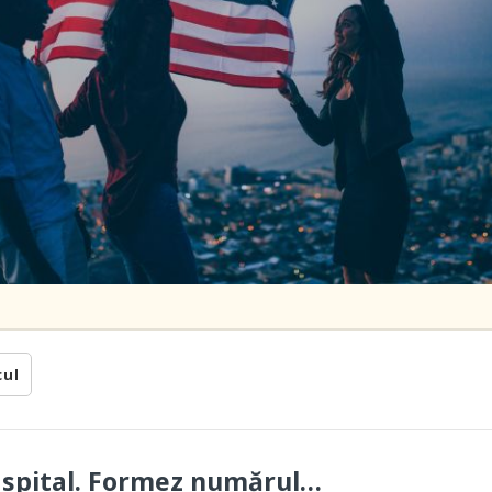
cul
a spital. Formez numărul…