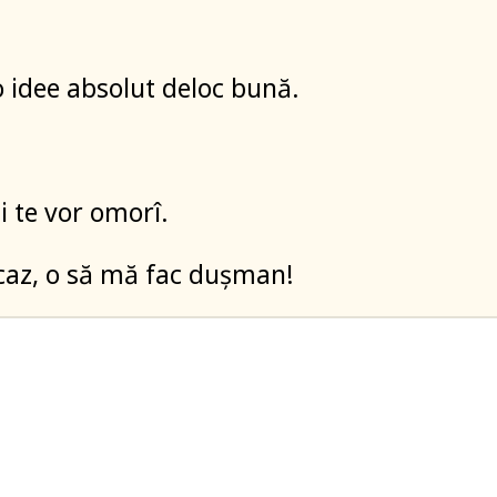
o idee absolut deloc bună.
 te vor omorî.
 caz, o să mă fac dușman!