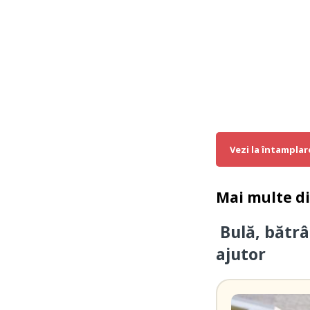
Vezi la întamplar
Mai multe d
Bulă, bătrâ
ajutor