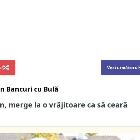
e!
Vezi următorul
in
Bancuri cu Bulă
n, merge la o vrăjitoare ca să ceară