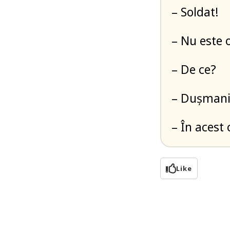
– Soldat!
– Nu este 
– De ce?
– Dușmanii
– În acest
Like