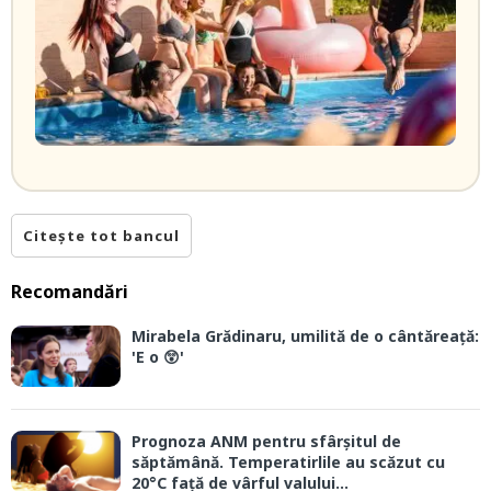
Citește tot bancul
Recomandări
Mirabela Grădinaru, umilită de o cântăreață:
'E o 😲'
Prognoza ANM pentru sfârșitul de
săptămână. Temperatirlile au scăzut cu
20°C față de vârful valului...