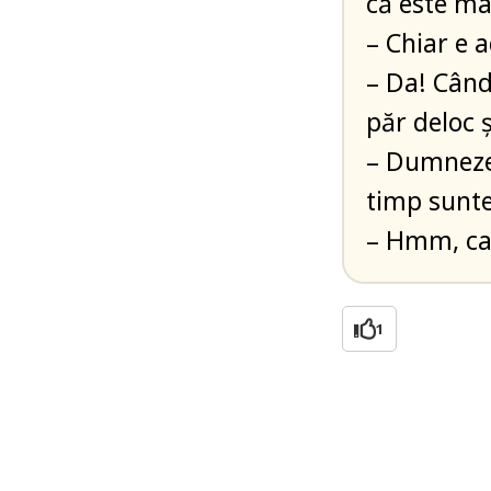
că este ma
– Chiar e 
– Da! Când
păr deloc 
– Dumnezeu
timp sunteț
– Hmm, ca
1