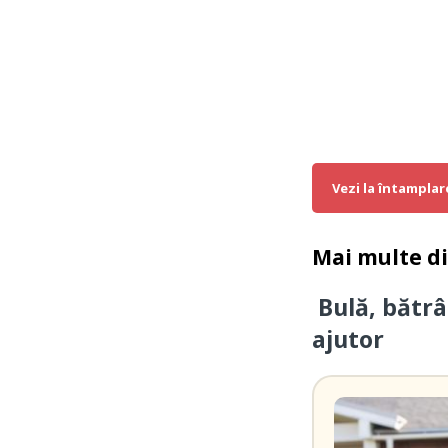
Vezi la întamplar
Mai multe d
Bulă, bătrâ
ajutor