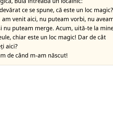
gică, Bulă întreabă un localnic:
adevărat ce se spune, că este un loc magic
 am venit aici, nu puteam vorbi, nu avea
și nu puteam merge. Acum, uită-te la mine
le, chiar este un loc magic! Dar de cât
i aici?
m de când m-am născut!