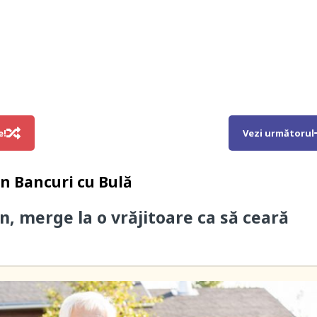
e!
Vezi următorul
in
Bancuri cu Bulă
n, merge la o vrăjitoare ca să ceară