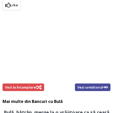
Like
Vezi la întamplare!
Vezi următorul
Mai multe din
Bancuri cu Bulă
Bulă, bătrân, merge la o vrăjitoare ca să ceară