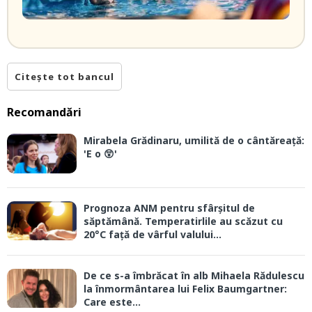
Citește tot bancul
Recomandări
Mirabela Grădinaru, umilită de o cântăreață:
'E o 😲'
Prognoza ANM pentru sfârșitul de
săptămână. Temperatirlile au scăzut cu
20°C față de vârful valului...
De ce s-a îmbrăcat în alb Mihaela Rădulescu
la înmormântarea lui Felix Baumgartner:
Care este...