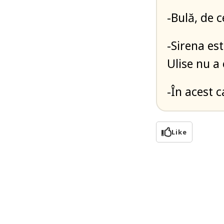
-Bulă, de c
-Sirena est
Ulise nu a 
-În acest ca
Like