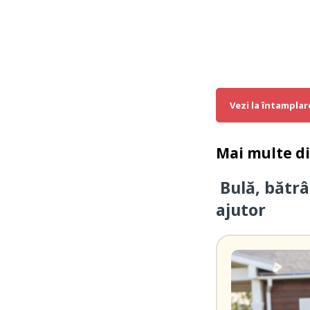
Vezi la întamplar
Mai multe d
Bulă, bătrâ
ajutor