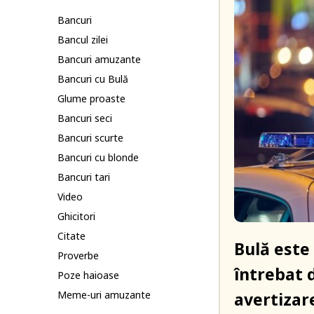
Bancuri
Bancul zilei
Bancuri amuzante
Bancuri cu Bulă
Glume proaste
Bancuri seci
Bancuri scurte
Bancuri cu blonde
Bancuri tari
Video
Ghicitori
Citate
Bulă este 
Proverbe
întrebat 
Poze haioase
avertizar
Meme-uri amuzante