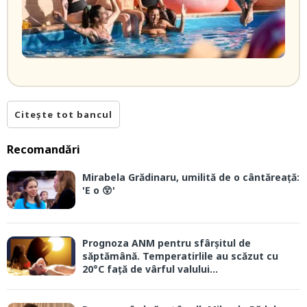
Citește tot bancul
Recomandări
Mirabela Grădinaru, umilită de o cântăreață:
'E o 😲'
Prognoza ANM pentru sfârșitul de
săptămână. Temperatirlile au scăzut cu
20°C față de vârful valului...