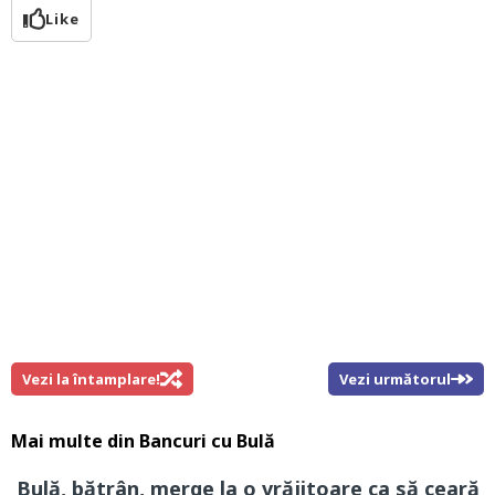
Like
Vezi la întamplare!
Vezi următorul
Mai multe din
Bancuri cu Bulă
Bulă, bătrân, merge la o vrăjitoare ca să ceară