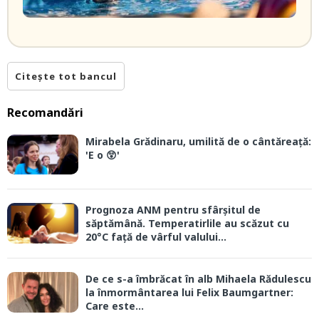
Citește tot bancul
Recomandări
Mirabela Grădinaru, umilită de o cântăreață:
'E o 😲'
Prognoza ANM pentru sfârșitul de
săptămână. Temperatirlile au scăzut cu
20°C față de vârful valului...
De ce s-a îmbrăcat în alb Mihaela Rădulescu
la înmormântarea lui Felix Baumgartner:
Care este...