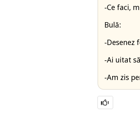
-Ce faci, 
Bulă:
-Desenez f
-Ai uitat s
-Am zis pe
1