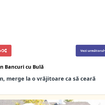
e!
Vezi următorul
in
Bancuri cu Bulă
n, merge la o vrăjitoare ca să ceară