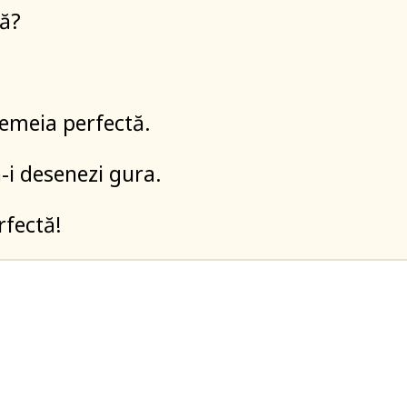
mă?
emeia perfectă.
ă-i desenezi gura.
rfectă!