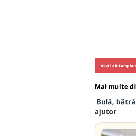
Vezi la întamplar
Mai multe d
Bulă, bătrâ
ajutor