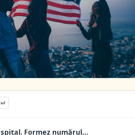
cul
a spital. Formez numărul…