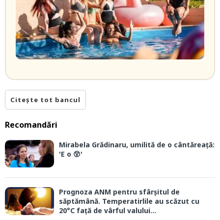
Citește tot bancul
Recomandări
Mirabela Grădinaru, umilită de o cântăreață:
'E o 😲'
Prognoza ANM pentru sfârșitul de
săptămână. Temperatirlile au scăzut cu
20°C față de vârful valului...