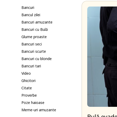
Bancuri
Bancul zilei
Bancuri amuzante
Bancuri cu Bulă
Glume proaste
Bancuri seci
Bancuri scurte
Bancuri cu blonde
Bancuri tari
Video
Ghicitori
Citate
Proverbe
Poze haioase
Meme-uri amuzante
Bulă evade