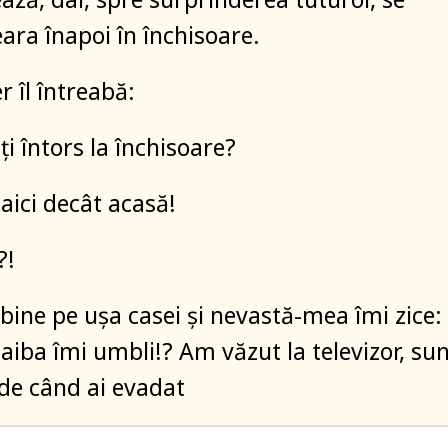
eara înapoi în închisoare.
r îl întreabă:
ți întors la închisoare?
aici decât acasă!
?!
 bine pe ușa casei și nevastă-mea îmi zice:
aiba îmi umbli!? Am văzut la televizor, su
 de când ai evadat