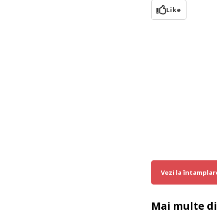
Like
Vezi la întamplar
Mai multe d