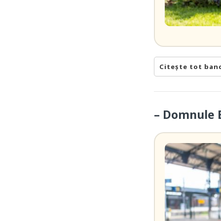
Citește tot ban
– Domnule B