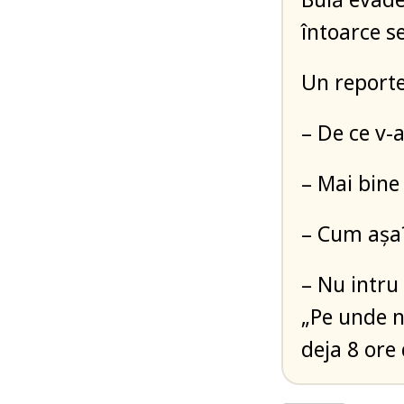
întoarce s
Un reporte
– De ce v-a
– Mai bine 
– Cum așa
– Nu intru
„Pe unde n
deja 8 ore