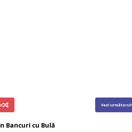
e!
Vezi următorul
in
Bancuri cu Bulă