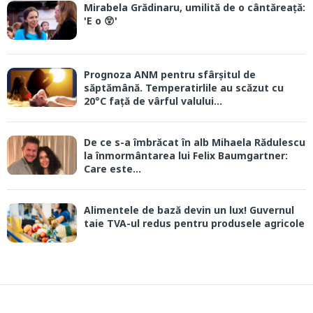
Mirabela Grădinaru, umilită de o cântăreață:
'E o 😲'
Prognoza ANM pentru sfârșitul de
săptămână. Temperatirlile au scăzut cu
20°C față de vârful valului...
De ce s-a îmbrăcat în alb Mihaela Rădulescu
la înmormântarea lui Felix Baumgartner:
Care este...
Alimentele de bază devin un lux! Guvernul
taie TVA-ul redus pentru produsele agricole