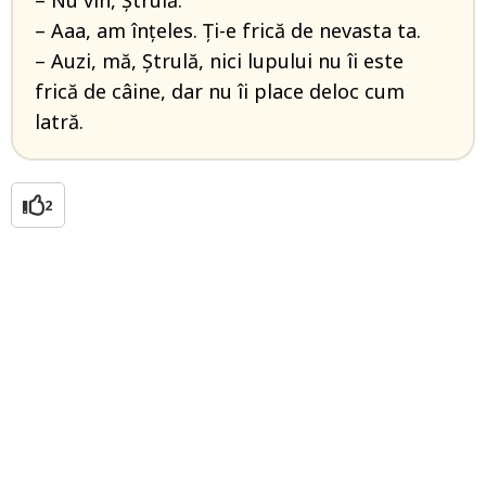
– Nu vin, Ștrulă.
– Aaa, am înțeles. Ți-e frică de nevasta ta.
– Auzi, mă, Ștrulă, nici lupului nu îi este
frică de câine, dar nu îi place deloc cum
latră.
2