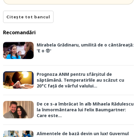
Citește tot bancul
Recomandări
Mirabela Grădinaru, umilită de o cântăreață:
'E o 😲'
Prognoza ANM pentru sfârșitul de
săptămână. Temperatirlile au scăzut cu
20°C față de vârful valului...
De ce s-a îmbrăcat în alb Mihaela Rădulescu
la înmormântarea lui Felix Baumgartner:
Care este...
Alimentele de bază devin un lux! Guvernul