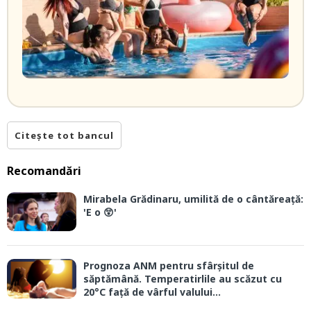
Citește tot bancul
Recomandări
Mirabela Grădinaru, umilită de o cântăreață:
'E o 😲'
Prognoza ANM pentru sfârșitul de
săptămână. Temperatirlile au scăzut cu
20°C față de vârful valului...