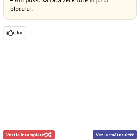
– Am pus-o să facă zece ture în jurul
blocului.
Like
Vezi la întamplare!
Vezi următorul