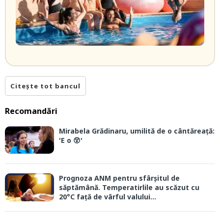
Citește tot bancul
Recomandări
Mirabela Grădinaru, umilită de o cântăreață:
'E o 😲'
Prognoza ANM pentru sfârșitul de
săptămână. Temperatirlile au scăzut cu
20°C față de vârful valului...