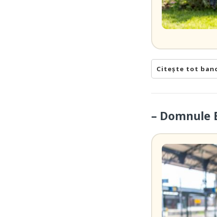
Citește tot ban
– Domnule B