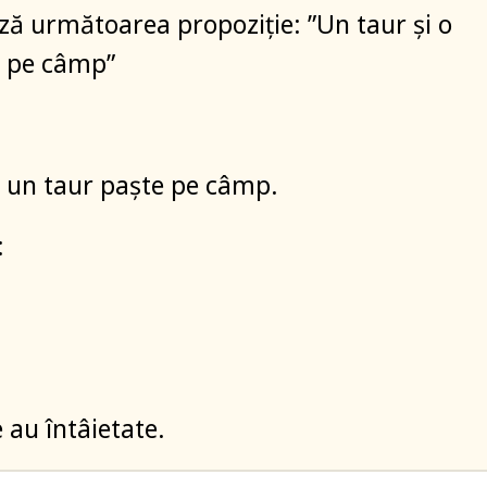
ză următoarea propoziție: ”Un taur și o
e pe câmp”
i un taur paște pe câmp.
:
au întâietate.