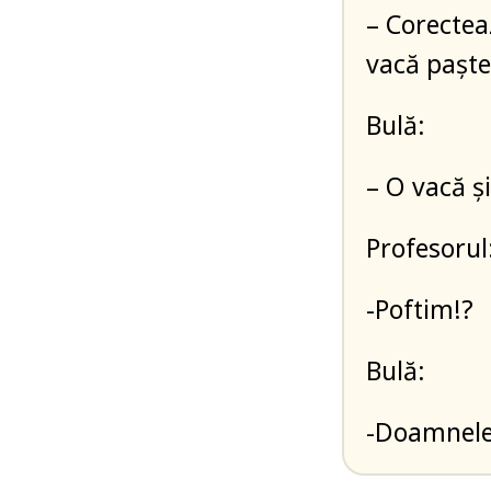
– Corectea
vacă pașt
Bulă:
– O vacă ș
Profesorul
-Poftim!?
Bulă:
-Doamnele 