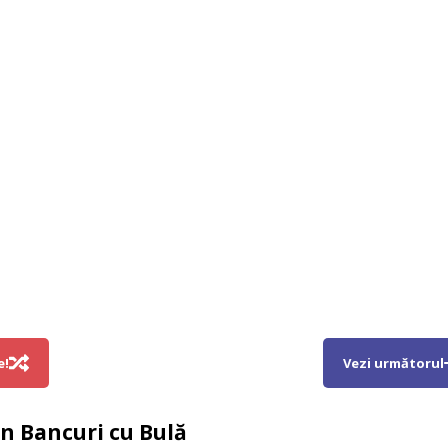
e!
Vezi următorul
in
Bancuri cu Bulă