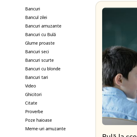
Bancuri
Bancul zilei
Bancuri amuzante
Bancuri cu Bulă
Glume proaste
Bancuri seci
Bancuri scurte
Bancuri cu blonde
Bancuri tari
Video
Ghicitori
Citate
Proverbe
Poze haioase
Meme-uri amuzante
Bulă la șco