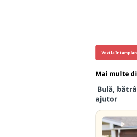
Vezi la întamplar
Mai multe d
Bulă, bătrâ
ajutor