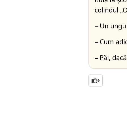
colindul „
– Un ungur
– Cum adi
– Păi, dac
9