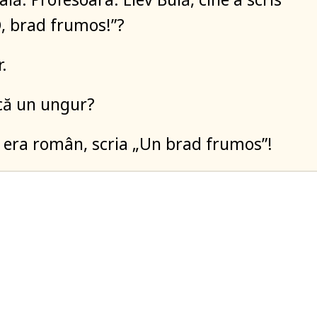
O, brad frumos!”?
.
că un ungur?
ă era român, scria „Un brad frumos”!