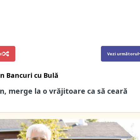
e!
Vezi următorul
in
Bancuri cu Bulă
n, merge la o vrăjitoare ca să ceară