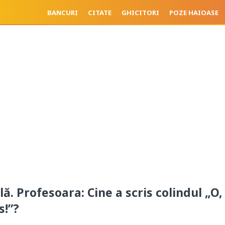
BANCURI
CITATE
GHICITORI
POZE HAIOASE
lă. Profesoara: Cine a scris colindul „O,
s!”?