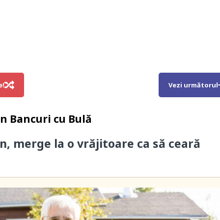
e!
Vezi următorul
in
Bancuri cu Bulă
n, merge la o vrăjitoare ca să ceară