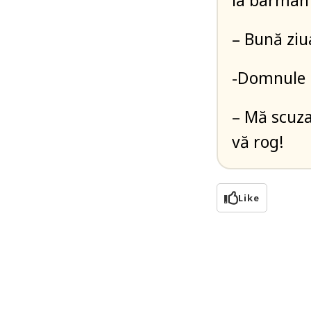
la barman ș
– Bună ziu
-Domnule B
– Mă scuza
vă rog!
Like