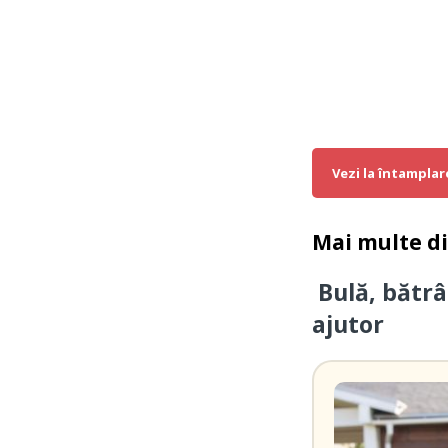
Vezi la întamplar
Mai multe d
Bulă, bătrâ
ajutor