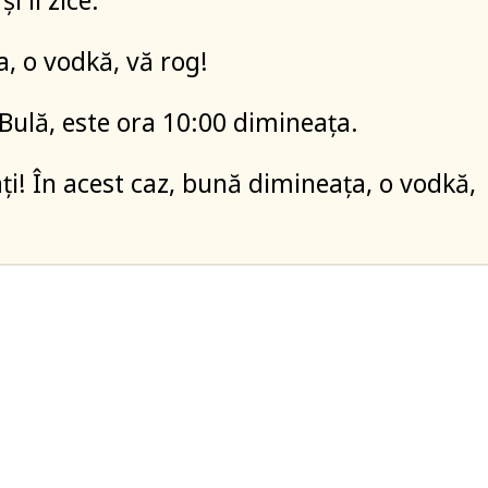
i îi zice:
a, o vodkă, vă rog!
ulă, este ora 10:00 dimineața.
ți! În acest caz, bună dimineața, o vodkă,