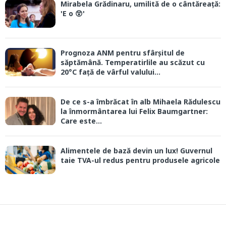
Mirabela Grădinaru, umilită de o cântăreață:
'E o 😲'
Prognoza ANM pentru sfârșitul de
săptămână. Temperatirlile au scăzut cu
20°C față de vârful valului...
De ce s-a îmbrăcat în alb Mihaela Rădulescu
la înmormântarea lui Felix Baumgartner:
Care este...
Alimentele de bază devin un lux! Guvernul
taie TVA-ul redus pentru produsele agricole