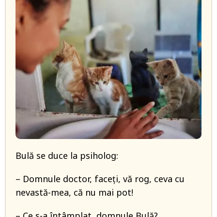
Bulă se duce la psiholog:
– Domnule doctor, faceți, vă rog, ceva cu
nevastă-mea, că nu mai pot!
– Ce s-a întâmplat, domnule Bulă?