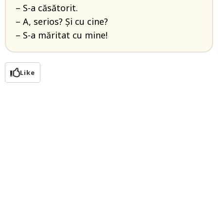
– S-a căsătorit.
– A, serios? Și cu cine?
– S-a măritat cu mine!
Like