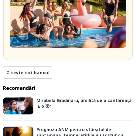
Citește tot bancul
Recomandări
Mirabela Grădinaru, umilită de o cântăreață:
'E o 😲'
Prognoza ANM pentru sfârșitul de
săptămână. Temperatirlile au scăzut cu