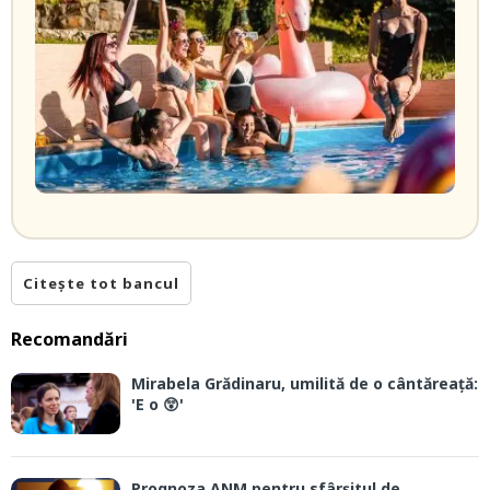
Citește tot bancul
Recomandări
Mirabela Grădinaru, umilită de o cântăreață:
'E o 😲'
Prognoza ANM pentru sfârșitul de