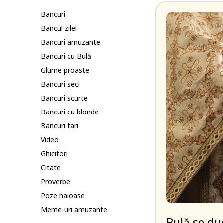
Bancuri
Bancul zilei
Bancuri amuzante
Bancuri cu Bulă
Glume proaste
Bancuri seci
Bancuri scurte
Bancuri cu blonde
Bancuri tari
Video
Ghicitori
Citate
Proverbe
Poze haioase
Meme-uri amuzante
Bulă se du