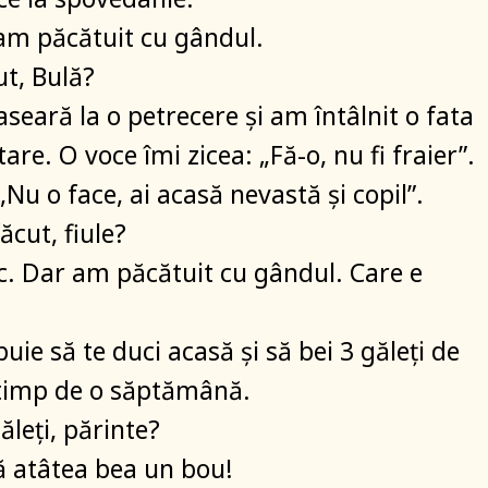
 am păcătuit cu gândul.
ut, Bulă?
seară la o petrecere și am întâlnit o fata
re. O voce îmi zicea: „Fă-o, nu fi fraier”.
„Nu o face, ai acasă nevastă și copil”.
făcut, fiule?
ic. Dar am păcătuit cu gândul. Care e
buie să te duci acasă și să bei 3 găleți de
 timp de o săptămână.
ăleți, părinte?
ă atâtea bea un bou!