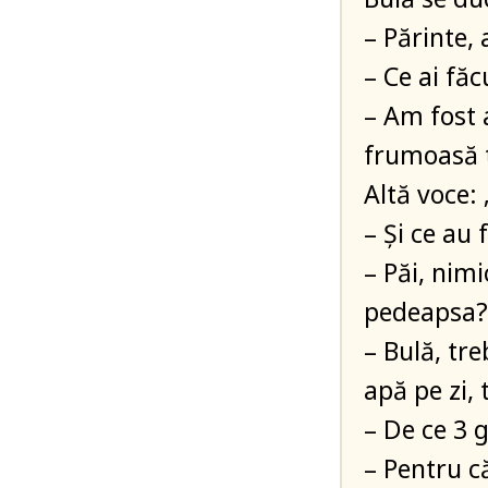
– Părinte,
– Ce ai făc
– Am fost a
frumoasă ta
Altă voce: 
– Și ce au 
– Păi, nim
pedeapsa?
– Bulă, tre
apă pe zi,
– De ce 3 g
– Pentru c