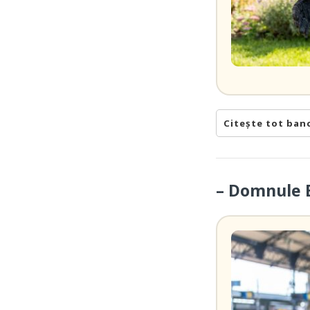
Citește tot ban
– Domnule B