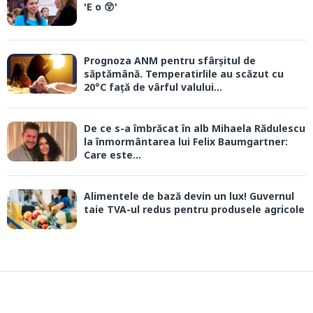
'E o 😲'
Prognoza ANM pentru sfârșitul de
săptămână. Temperatirlile au scăzut cu
20°C față de vârful valului...
De ce s-a îmbrăcat în alb Mihaela Rădulescu
la înmormântarea lui Felix Baumgartner:
Care este...
Alimentele de bază devin un lux! Guvernul
taie TVA-ul redus pentru produsele agricole