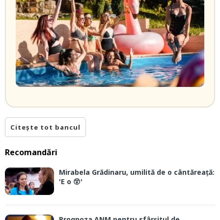
Citește tot bancul
Recomandări
Mirabela Grădinaru, umilită de o cântăreață:
'E o 😲'
Prognoza ANM pentru sfârșitul de