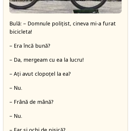
Bulă: – Domnule polițist, cineva mi-a furat
bicicleta!
– Era încă bună?
– Da, mergeam cu ea la lucru!
– Ați avut clopoțel la ea?
– Nu.
– Frână de mână?
– Nu.
– Far și ochi de pisică?