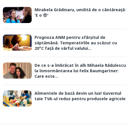
Mirabela Grădinaru, umilită de o cântăreață:
'E o 😲'
Prognoza ANM pentru sfârșitul de
săptămână. Temperatirlile au scăzut cu
20°C față de vârful valului...
De ce s-a îmbrăcat în alb Mihaela Rădulescu
la înmormântarea lui Felix Baumgartner:
Care este...
Alimentele de bază devin un lux! Guvernul
taie TVA-ul redus pentru produsele agricole