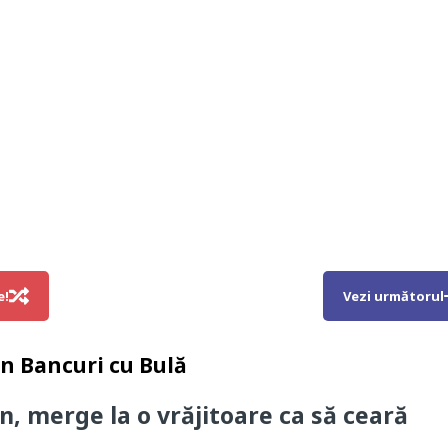
e!
Vezi următorul
in
Bancuri cu Bulă
n, merge la o vrăjitoare ca să ceară