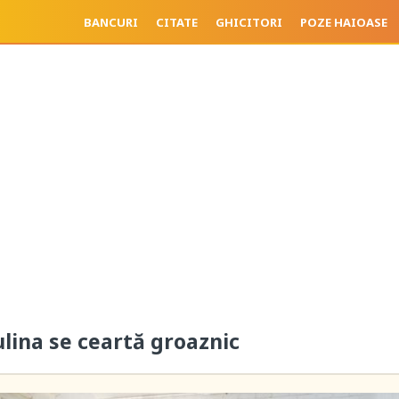
BANCURI
CITATE
GHICITORI
POZE HAIOASE
ulina se ceartă groaznic