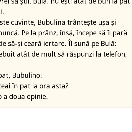
vrei să știi, Bulă. nu ești atât de bun la pat
i.
ste cuvinte, Bubulina trântește ușa și
uncă. Pe la prânz, însă, începe să îi pară
de să-și ceară iertare. Îl sună pe Bulă:
rebuit atât de mult să răspunzi la telefon,
pat, Bubulino!
ceai în pat la ora asta?
 a doua opinie.