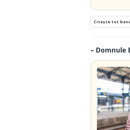
Citește tot ban
– Domnule B