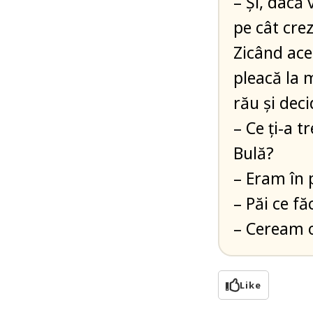
– Și, dacă 
pe cât crez
Zicând ace
pleacă la m
rău și deci
– Ce ți-a t
Bulă?
– Eram în 
– Păi ce fă
– Ceream o
Like