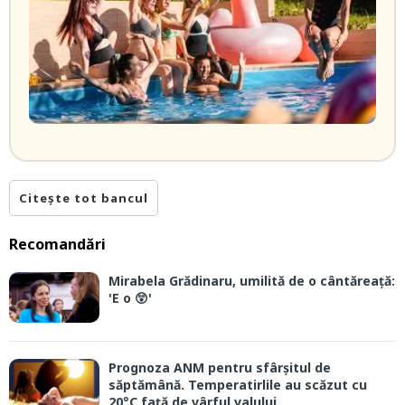
Citește tot bancul
Recomandări
Mirabela Grădinaru, umilită de o cântăreață:
'E o 😲'
Prognoza ANM pentru sfârșitul de
săptămână. Temperatirlile au scăzut cu
20°C față de vârful valului...