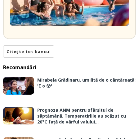
Citește tot bancul
Recomandări
Mirabela Grădinaru, umilită de o cântăreață:
'E o 😲'
Prognoza ANM pentru sfârșitul de
săptămână. Temperatirlile au scăzut cu
20°C față de vârful valului...