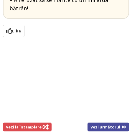
– A refuzat să se mărite cu un miliardar
bătrân!
Like
Vezi la întamplare!
Vezi următorul