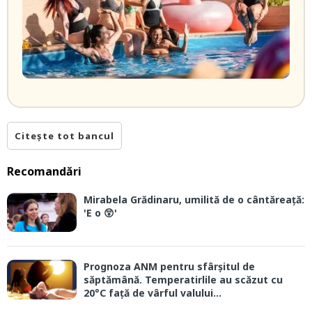
Citește tot bancul
Recomandări
Mirabela Grădinaru, umilită de o cântăreață:
'E o 😲'
Prognoza ANM pentru sfârșitul de
săptămână. Temperatirlile au scăzut cu
20°C față de vârful valului...