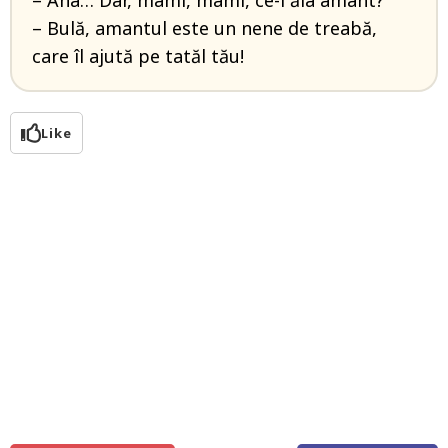
– Aha… Dar, mami, mami, ce-i ăla amant?
– Bulă, amantul este un nene de treabă,
care îl ajută pe tatăl tău!
Like