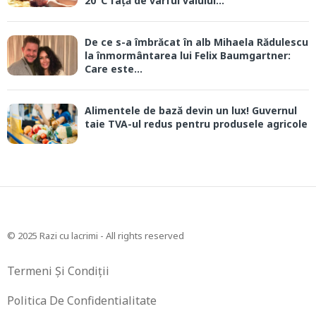
20°C față de vârful valului...
De ce s-a îmbrăcat în alb Mihaela Rădulescu
la înmormântarea lui Felix Baumgartner:
Care este...
Alimentele de bază devin un lux! Guvernul
taie TVA-ul redus pentru produsele agricole
© 2025 Razi cu lacrimi - All rights reserved
Termeni Și Condiții
Politica De Confidentialitate