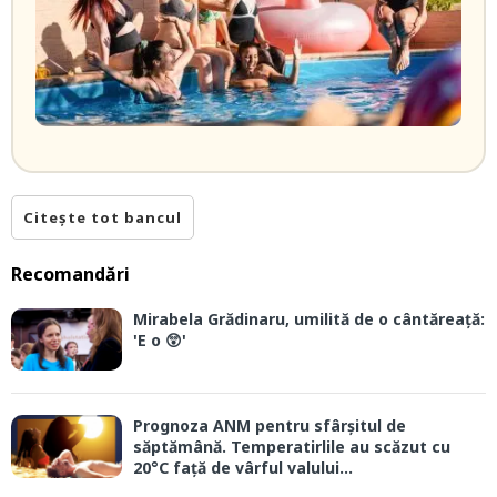
Citește tot bancul
Recomandări
Mirabela Grădinaru, umilită de o cântăreață:
'E o 😲'
Prognoza ANM pentru sfârșitul de
săptămână. Temperatirlile au scăzut cu
20°C față de vârful valului...