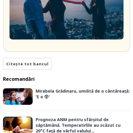
Citește tot bancul
Recomandări
Mirabela Grădinaru, umilită de o cântăreață:
'E o 😲'
Prognoza ANM pentru sfârșitul de
săptămână. Temperatirlile au scăzut cu
20°C față de vârful valului...