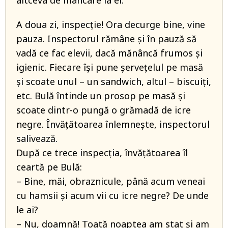
altceva de mâncare la el.
A doua zi, inspecție! Ora decurge bine, vine
pauza. Inspectorul rămâne și în pauză să
vadă ce fac elevii, dacă mănâncă frumos și
igienic. Fiecare își pune șervețelul pe masă
și scoate unul – un sandwich, altul – biscuiți,
etc. Bulă întinde un prosop pe masă și
scoate dintr-o pungă o grămadă de icre
negre. Învățătoarea înlemnește, inspectorul
salivează.
După ce trece inspecția, învățătoarea îl
ceartă pe Bulă:
– Bine, măi, obraznicule, până acum veneai
cu hamsii și acum vii cu icre negre? De unde
le ai?
– Nu, doamnă! Toată noaptea am stat și am