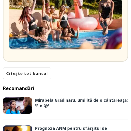
Citește tot bancul
Recomandări
Mirabela Grădinaru, umilită de o cântăreață:
'E o 😲'
Prognoza ANM pentru sfârșitul de