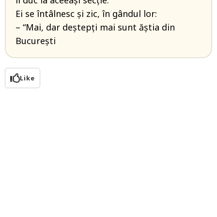
îi duc la aceeași secție.
Ei se întâlnesc și zic, în gândul lor:
– “Mai, dar deștepți mai sunt ăștia din
București
Like