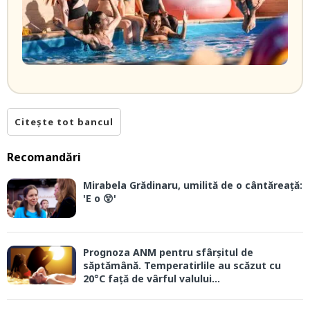
Citește tot bancul
Recomandări
Mirabela Grădinaru, umilită de o cântăreață:
'E o 😲'
Prognoza ANM pentru sfârșitul de
săptămână. Temperatirlile au scăzut cu
20°C față de vârful valului...