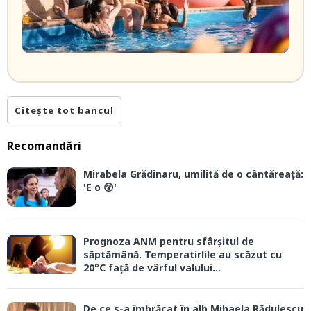
Citește tot bancul
Recomandări
Mirabela Grădinaru, umilită de o cântăreață:
'E o 😲'
Prognoza ANM pentru sfârșitul de
săptămână. Temperatirlile au scăzut cu
20°C față de vârful valului...
De ce s-a îmbrăcat în alb Mihaela Rădulescu