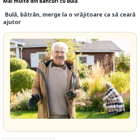
Mai multe din
Bancuri cu Bulă
Bulă, bătrân, merge la o vrăjitoare ca să ceară
ajutor