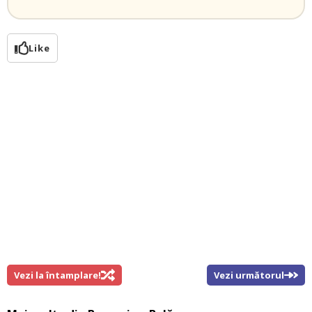
Like
Vezi la întamplare!
Vezi următorul