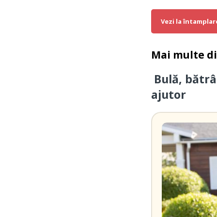
Vezi la întamplar
Mai multe d
Bulă, bătrâ
ajutor