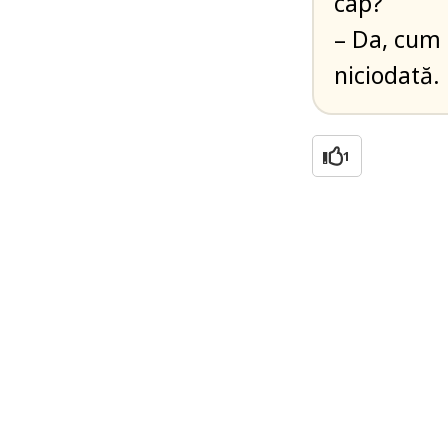
cap?
– Da, cum 
niciodată.
1