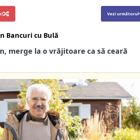
e!
Vezi următorul
in
Bancuri cu Bulă
n, merge la o vrăjitoare ca să ceară