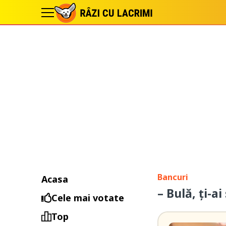
Bancuri
Acasa
– Bulă, ți-a
Cele mai votate
Top