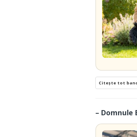
Citește tot ban
– Domnule B