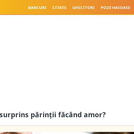
BANCURI
CITATE
GHICITORI
POZE HAIOASE
i surprins părinții făcând amor?