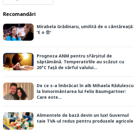
Recomandări
Mirabela Grădinaru, umilită de o cântăreață:
'E o 😲'
Prognoza ANM pentru sfârșitul de
săptămână. Temperatirlile au scăzut cu
20°C față de vârful valului...
De ce s-a îmbrăcat în alb Mihaela Rădulescu
la înmormântarea lui Felix Baumgartner:
Care este...
Alimentele de bază devin un lux! Guvernul
taie TVA-ul redus pentru produsele agricole