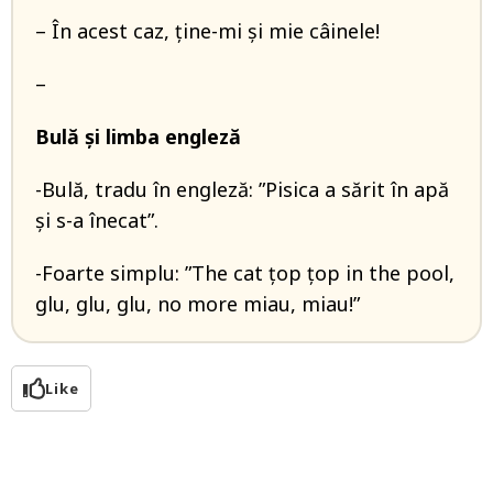
– În acest caz, ține-mi și mie câinele!
–
Bulă și limba engleză
-Bulă, tradu în engleză: ”Pisica a sărit în apă
și s-a înecat”.
-Foarte simplu: ”The cat țop țop in the pool,
glu, glu, glu, no more miau, miau!”
Like