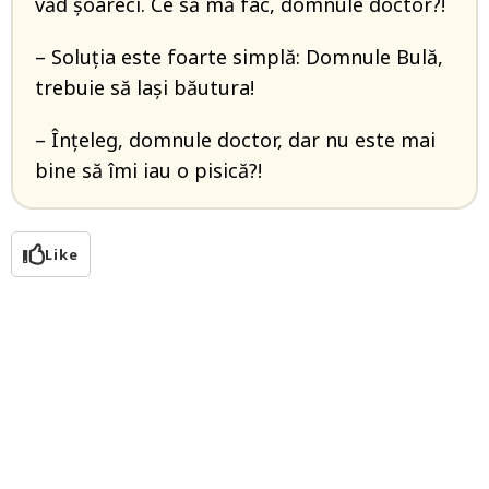
văd șoareci. Ce să mă fac, domnule doctor?!
– Soluția este foarte simplă: Domnule Bulă,
trebuie să lași băutura!
– Înțeleg, domnule doctor, dar nu este mai
bine să îmi iau o pisică?!
Like