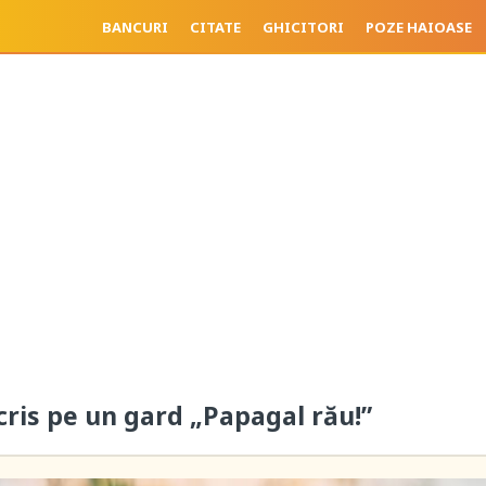
BANCURI
CITATE
GHICITORI
POZE HAIOASE
cris pe un gard „Papagal rău!”