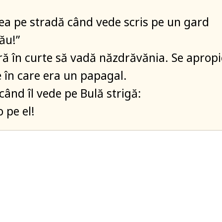
a pe stradă când vede scris pe un gard
ău!”
tră în curte să vadă năzdrăvănia. Se apropi
e în care era un papagal.
când îl vede pe Bulă strigă:
o pe el!