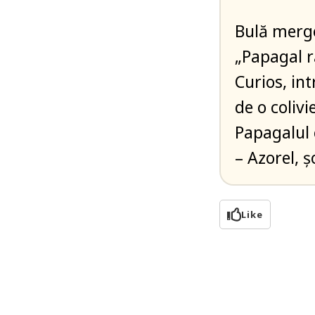
Bulă merge
„Papagal r
Curios, in
de o colivi
Papagalul 
– Azorel, ș
Like