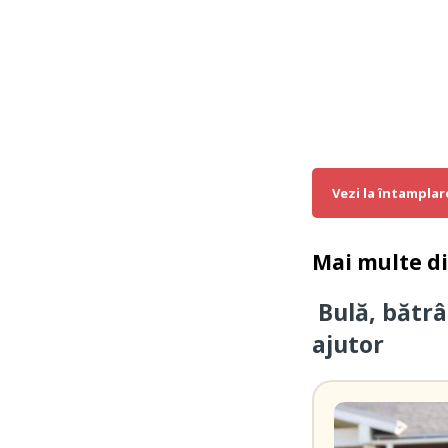
Vezi la întamplar
Mai multe d
Bulă, bătrâ
ajutor