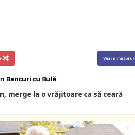
e!
Vezi următorul
in
Bancuri cu Bulă
n, merge la o vrăjitoare ca să ceară