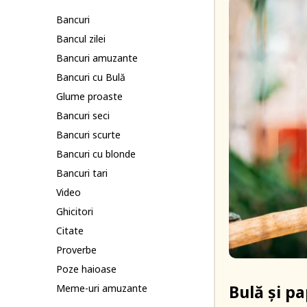
Bancuri
Bancul zilei
Bancuri amuzante
Bancuri cu Bulă
Glume proaste
Bancuri seci
Bancuri scurte
Bancuri cu blonde
Bancuri tari
Video
Ghicitori
Citate
Proverbe
Poze haioase
Bulă și p
Meme-uri amuzante