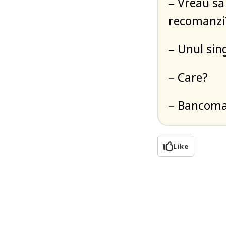
– Vreau să
recomanzi
– Unul sin
– Care?
– Bancoma
Like