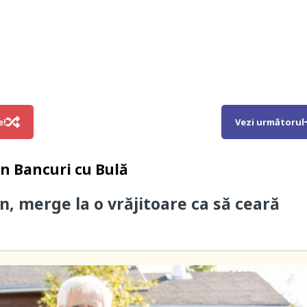
e!
Vezi următorul
in
Bancuri cu Bulă
n, merge la o vrăjitoare ca să ceară