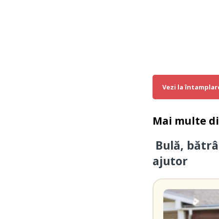
Vezi la întamplar
Mai multe d
Bulă, bătrâ
ajutor