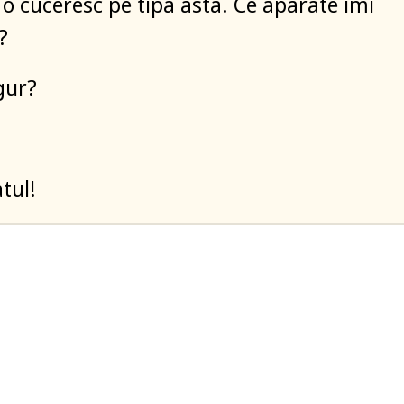
 o cuceresc pe tipa asta. Ce aparate îmi
?
gur?
tul!