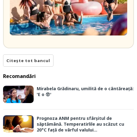
Citește tot bancul
Recomandări
Mirabela Grădinaru, umilită de o cântăreață:
'E o 😲'
Prognoza ANM pentru sfârșitul de
săptămână. Temperatirlile au scăzut cu
20°C față de vârful valului...