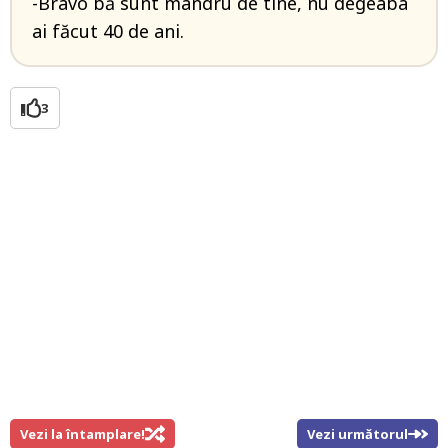
-Bravo bă sunt mândru de tine, nu degeaba
ai făcut 40 de ani.
3
Vezi la întamplare!
Vezi următorul