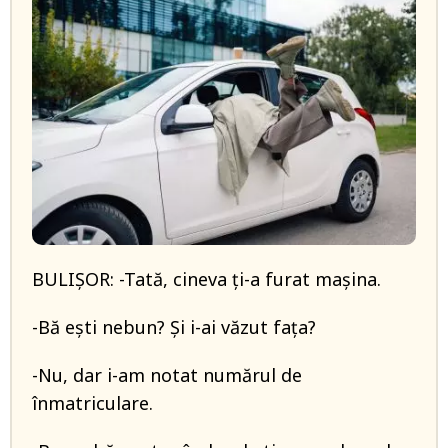
BULIŞOR: -Tată, cineva ţi-a furat maşina.
-Bă eşti nebun? Şi i-ai văzut faţa?
-Nu, dar i-am notat numărul de
înmatriculare.